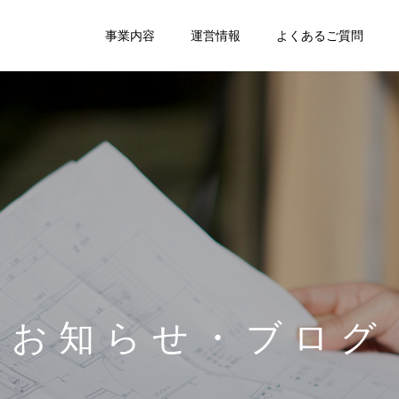
事業内容
運営情報
よくあるご質問
お
知
ら
せ
・
ブ
ロ
グ